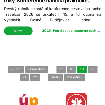
ruky. Konference nabídla praktické
zkušenosti, nové trendy i inspiraci ze
Devátý ročník celostátní konference cestovního ruchu
zahraničí
Travelcon 2026 se uskutečnil 15. a 16. dubna na
Výstavišti České Budějovice. Jedna z
nejvýznamnějších odborných akcí v oblasti turismu
více
JCCR
,
Petr Soukup
,
cestovní ruch
,
letos nesla téma „Z první ruky“ a zaměřila se na sdílení
Travelcon
konkrétních zkušeností lidí, kteří cestovní ruch
každodenně tvoří, analyzují i posouvají dál.
…
« První
‹ Předchozí
17
18
19
20
…
21
22
Další ›
Poslední »