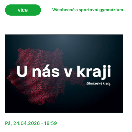
že i menší škola může mít velké ambice a nabídnout
více
Všeobecné a sportovní gymnázium
žákům něco, co jinde v kraji jen tak nenajdou.
Vimperk
,
David Štojdl
,
školství
Pá, 24.04.2026 - 18:59