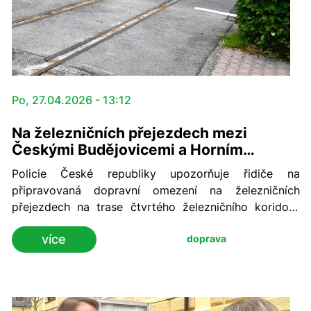
Po, 27.04.2026 - 13:12
Na železničních přejezdech mezi
Českými Budějovicemi a Horním
Dvořištěm začnou uzavírky
Policie České republiky upozorňuje řidiče na
připravovaná dopravní omezení na železničních
přejezdech na trase čtvrtého železničního koridoru
České Budějovice – Horní Dvořiště. Uzavírky budou
více
doprava
probíhat v průběhu května a června letošního roku
vždy po dobu jednoho až několika dnů, a to včetně
navazujících komunikací. Jako první se uzavírky
dotknou přejezdů ve Skřidlech, kde omezení začnou
už 5. května. Naopak jako poslední skončí uzavírky v