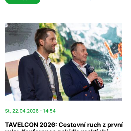
týdnů. Nemocnice Písek se dlouhodobě snaží
zkracovat čekací doby na vyšetření i operace. Proto
uvítala možnost rozšířit vyšetření magnetickou
rezonancí nad rámec limitů úhradové vyhlášky 2026, s
níž přišla Všeobecná zdravotní pojišťovna a vyčlenila
na to 150 miliónů korun.
St, 22.04.2026 - 14:54
TAVELCON 2026: Cestovní ruch z první