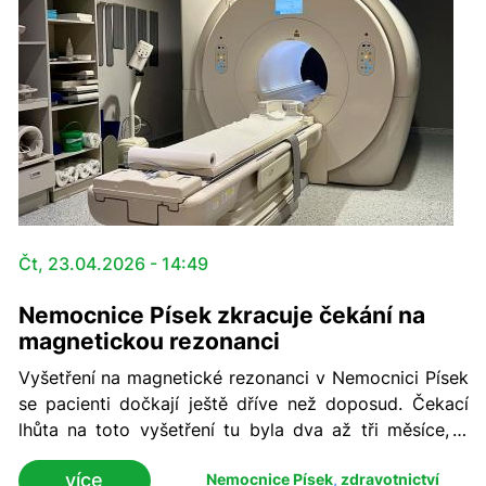
Čt, 23.04.2026 - 14:49
Nemocnice Písek zkracuje čekání na
magnetickou rezonanci
Vyšetření na magnetické rezonanci v Nemocnici Písek
se pacienti dočkají ještě dříve než doposud. Čekací
lhůta na toto vyšetření tu byla dva až tři měsíce, v
akutnějších případech několik dní nebo ihned, a v
více
Nemocnice Písek
,
zdravotnictví
nemocnicích patřila k těm kratším. Nyní bude v řádech