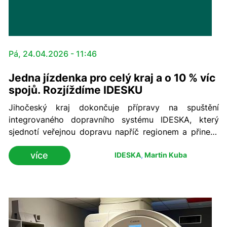
Pá, 24.04.2026 - 11:46
Jedna jízdenka pro celý kraj a o 10 % víc
spojů. Rozjíždíme IDESKU
Jihočeský kraj dokončuje přípravy na spuštění
integrovaného dopravního systému IDESKA, který
sjednotí veřejnou dopravu napříč regionem a přinese
cestujícím jednodušší a přehlednější způsob cestování.
více
IDESKA
,
Martin Kuba
Součástí změn je také rozšíření nabídky spojů. Po jeho
zavedení vzroste počet autobusových spojů z 5 161
na 5 685, tedy přibližně o 10,2 %. Zároveň dojde ke
sjednocení a zpřehlednění jízdních řádů.