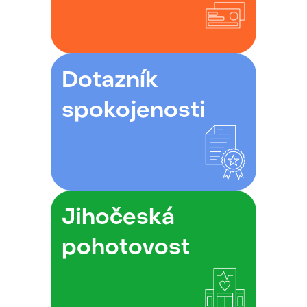
Dotazník
spokojenosti
Jihočeská
pohotovost