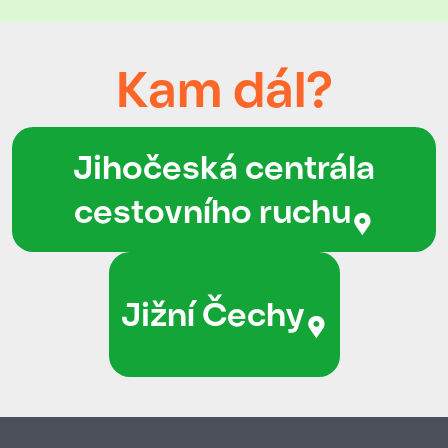
Kam dál?
Jihočeská centrála
cestovního ruchu
Jižní Čechy