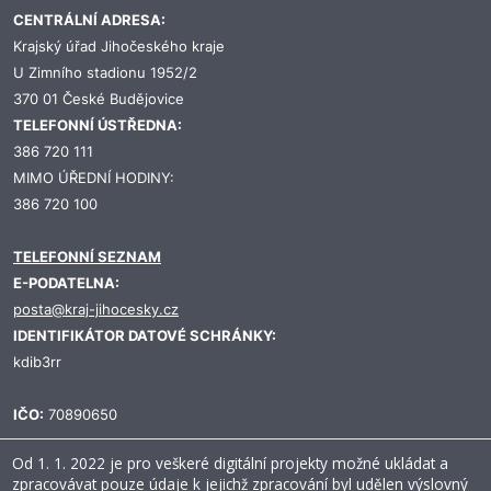
CENTRÁLNÍ ADRESA:
Krajský úřad Jihočeského kraje
U Zimního stadionu 1952/2
370 01 České Budějovice
TELEFONNÍ ÚSTŘEDNA:
386 720 111
MIMO ÚŘEDNÍ HODINY:
386 720 100
TELEFONNÍ SEZNAM
E-PODATELNA:
posta@kraj-jihocesky.cz
IDENTIFIKÁTOR DATOVÉ SCHRÁNKY:
kdib3rr
IČO:
70890650
Od 1. 1. 2022 je pro veškeré digitální projekty možné ukládat a
zpracovávat pouze údaje k jejichž zpracování byl udělen výslovný