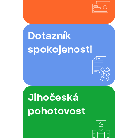
Dotazník
spokojenosti
Jihočeská
pohotovost