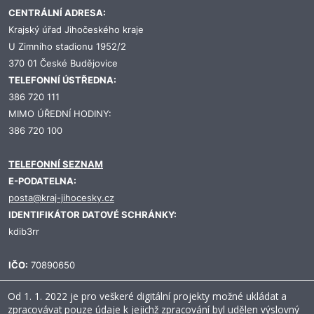
CENTRÁLNÍ ADRESA:
Krajský úřad Jihočeského kraje
U Zimního stadionu 1952/2
370 01 České Budějovice
TELEFONNÍ ÚSTŘEDNA:
386 720 111
MIMO ÚŘEDNÍ HODINY:
386 720 100
TELEFONNÍ SEZNAM
E-PODATELNA:
posta@kraj-jihocesky.cz
IDENTIFIKÁTOR DATOVÉ SCHRÁNKY:
kdib3rr
IČO:
70890650
Od 1. 1. 2022 je pro veškeré digitální projekty možné ukládat a
zpracovávat pouze údaje k jejichž zpracování byl udělen výslovný