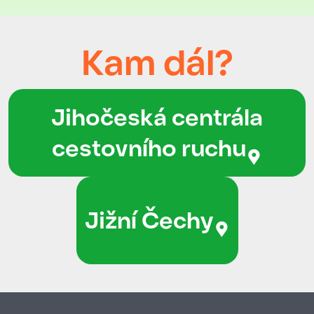
Kam dál?
Jihočeská centrála
cestovního ruchu
Jižní Čechy