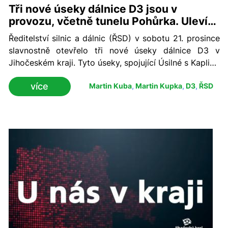
Tři nové úseky dálnice D3 jsou v
provozu, včetně tunelu Pohůrka. Uleví
dopravě v Budějovicích
Ředitelství silnic a dálnic (ŘSD) v sobotu 21. prosince
slavnostně otevřelo tři nové úseky dálnice D3 v
Jihočeském kraji. Tyto úseky, spojující Úsilné s Kaplicí-
nádraží, měří dohromady 28,4 kilometru a zahrnují i
více
Martin Kuba
,
Martin Kupka
,
D3
,
ŘSD
dálniční obchvat Českých Budějovic s téměř
kilometrovým tunelem Pohůrka.