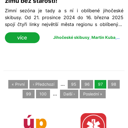
zimu bez starostí!
Zimní sezóna je tady a s ní i oblíbené jihočeské
skibusy. Od 21. prosince 2024 do 16. března 2025
spojí čtyři linky největší města regionu s oblíbenými
lyžařskými a běžkařskými lokalitami Jihočeského
více
Jihočeské skibusy
,
Martin Kuba
,
kraje. Navíc nabízejí atraktivní slevy na skipasy pro
Jikord
cestující. „Skibusy jsou ideální volbou pro každého,
kdo chce strávit den na horách bez starostí s
dopravou a parkováním,“ řekl hejtman Jihočeského
kraje Martin Kuba. Trasy skibusů
…
« První
‹ Předchozí
95
96
97
98
…
99
100
Další ›
Poslední »