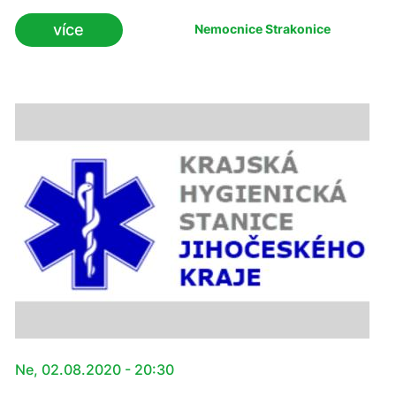
o modifikovaný prodejní automat, jehož obsahem jsou
více
Nemocnice Strakonice
roušky, nanoroušky, dezinfekce i rukavice. Je
pravděpodobné, že nabídku v budoucnu rozšíří i
ochranné pláště.
Ne, 02.08.2020 - 20:30