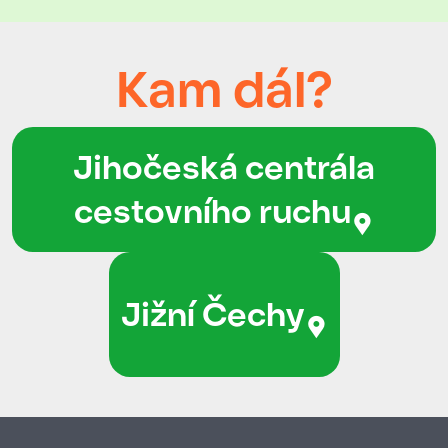
Kam dál?
Jihočeská centrála
cestovního ruchu
Jižní Čechy