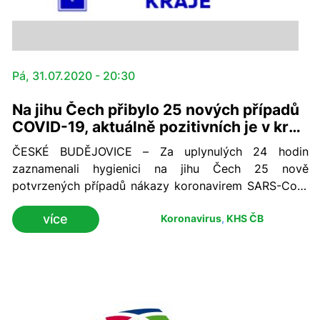
Pá, 31.07.2020 - 20:30
Na jihu Čech přibylo 25 nových případů
COVID-19, aktuálně pozitivních je v kraji
135 osob
ČESKÉ BUDĚJOVICE – Za uplynulých 24 hodin
zaznamenali hygienici na jihu Čech 25 nově
potvrzených případů nákazy koronavirem SARS-CoV-
2. Kumulativní počet nemocných s diagnózou COVID-
více
Koronavirus
,
KHS ČB
19 se tak k páteční 18. hodině v regionu zvýšil na 340.
Vyléčených je nyní v jižních Čechách 199 a aktuálně
pozitivních 135 osob.