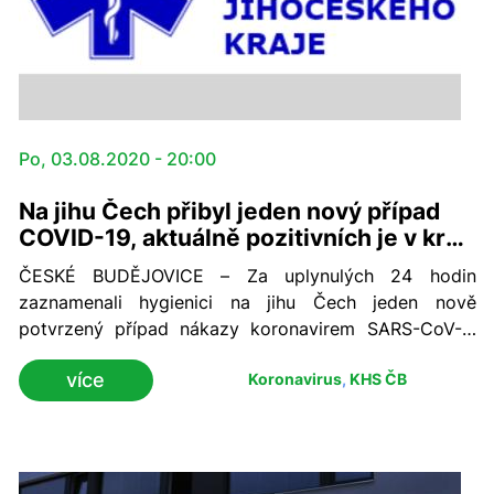
Po, 03.08.2020 - 20:00
Na jihu Čech přibyl jeden nový případ
COVID-19, aktuálně pozitivních je v kraji
147 osob
ČESKÉ BUDĚJOVICE – Za uplynulých 24 hodin
zaznamenali hygienici na jihu Čech jeden nově
potvrzený případ nákazy koronavirem SARS-CoV-2.
Jeden nemocný se uzdravil. Kumulativní počet
více
Koronavirus
,
KHS ČB
nemocných s diagnózou COVID-19 se tak k pondělní
18. hodině v regionu zvýšil na 354. Vyléčených je nyní
v jižních Čechách 201 a aktuálně pozitivních 147 osob.