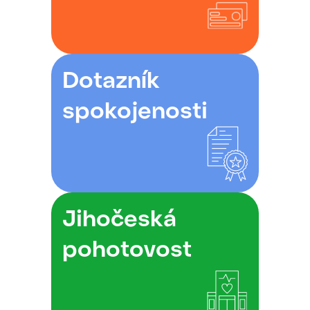
Dotazník
spokojenosti
Jihočeská
pohotovost