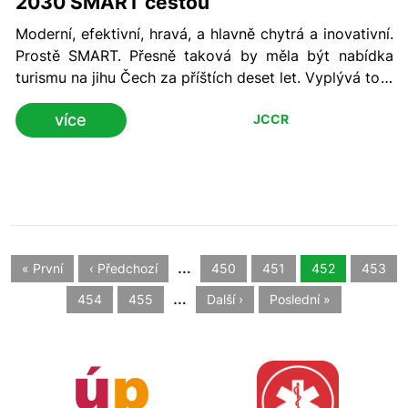
2030 SMART cestou
Moderní, efektivní, hravá, a hlavně chytrá a inovativní.
Prostě SMART. Přesně taková by měla být nabídka
turismu na jihu Čech za příštích deset let. Vyplývá to z
nové Koncepce rozvoje cestovního ruchu v
více
JCCR
Jihočeském kraji v letech 2021–2030, jejíž příprava
směřuje v současné době do finále.
…
« První
‹ Předchozí
450
451
452
453
…
454
455
Další ›
Poslední »