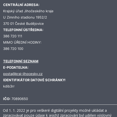
CENTRÁLNÍ ADRESA:
Krajský úřad Jihočeského kraje
U Zimního stadionu 1952/2
370 01 České Budějovice
TELEFONNÍ ÚSTŘEDNA:
386 720 111
MIMO ÚŘEDNÍ HODINY:
386 720 100
TELEFONNÍ SEZNAM
E-PODATELNA:
posta@kraj-jihocesky.cz
IDENTIFIKÁTOR DATOVÉ SCHRÁNKY:
kdib3rr
IČO:
70890650
Od 1. 1. 2022 je pro veškeré digitální projekty možné ukládat a
zpracovávat pouze údaje k jejichž zpracování byl udělen výslovný