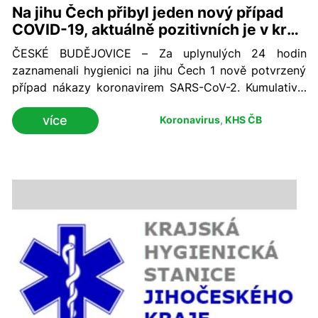
Na jihu Čech přibyl jeden nový případ
COVID-19, aktuálně pozitivních je v kraji
147 osob
ČESKÉ BUDĚJOVICE – Za uplynulých 24 hodin
zaznamenali hygienici na jihu Čech 1 nově potvrzený
případ nákazy koronavirem SARS-CoV-2. Kumulativní
počet nemocných s diagnózou COVID-19 se k nedělní
více
Koronavirus
,
KHS ČB
18. hodině v regionu zvýšil na 353. Vyléčených je nyní
v jižních Čechách 200 a aktuálně pozitivních 147
osob.