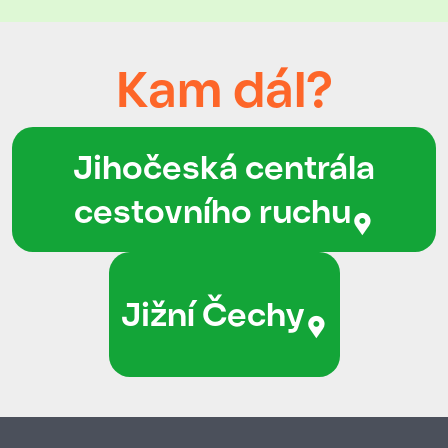
Kam dál?
Jihočeská centrála
cestovního ruchu
Jižní Čechy