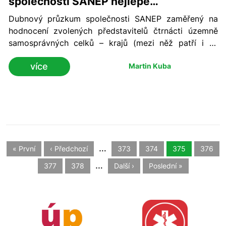
společnosti SANEP nejlépe
hodnoceným hejtmanem
Dubnový průzkum společnosti SANEP zaměřený na
hodnocení zvolených představitelů čtrnácti územně
samosprávných celků – krajů (mezi něž patří i hl.
město Praha) ukazuje, že nejlépe si vede hejtman
více
Martin Kuba
Jihočeského kraje a předseda Asociace krajů ČR
Martin Kuba (ODS) s aktuálním ziskem 45,2%
kladných hlasů.
…
« První
‹ Předchozí
373
374
375
376
…
377
378
Další ›
Poslední »