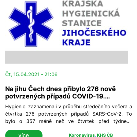
finanční úspory ve výši cca 1 miliardy korun.
Čt, 15.04.2021 - 21:06
Na jihu Čech dnes přibylo 276 nově
potvrzených případů COVID-19.
Pozitivita ve školách je minimální
Hygienici zaznamenali v průběhu středečního večera a
čtvrtka 276 potvrzených případů SARS-CoV-2. To
bylo o 357 méně než ve čtvrtek před týdnem.
Kumulativně bylo v kraji dosud potvrzeno 92 560
více
Koronavirus
,
KHS ČB
případů. Pondělní testování školáků a pedagogů