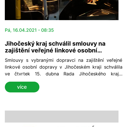
Pá, 16.04.2021 - 08:35
Jihočeský kraj schválil smlouvy na
zajištění veřejné linkové osobní
dopravy. Ušetřil na nich miliardu
Smlouvy s vybranými dopravci na zajištění veřejné
linkové osobní dopravy v Jihočeském kraji schválila
ve čtvrtek 15. dubna Rada Jihočeského kraje.
Přeprava cestujících v celém regionu je tak zajištěna
více
na dalších deset let, konkrétně od června 2022 do
června 2032. Jihočeský kraj vysoutěžil uvedené
dopravní výkony za zhruba 7,4 miliardy korun. Z toho
uhradí 5 miliard, zbylé 2,4 miliardy korun pak dopravci
obdrží z tržeb od cestujících. Oproti předpokládaným
nákladům za dobu trvání smlouvy bylo dosaženo