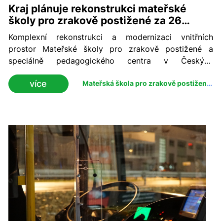
Kraj plánuje rekonstrukci mateřské
školy pro zrakově postižené za 26
milionů
Komplexní rekonstrukci a modernizaci vnitřních
prostor Mateřské školy pro zrakově postižené a
speciálně pedagogického centra v Českých
Budějovicích plánuje kraj. Vyhlášení veřejného
více
Mateřská škola pro zrakově postižené
výběrového řízení s předpokládanou investicí 26
- České Budějovice
milionů korun schválila Rada Jihočeského kraje ve
čtvrtek 15. dubna. Potvrdil to náměstek hejtmana pro
oblast školství Pavel Klíma.