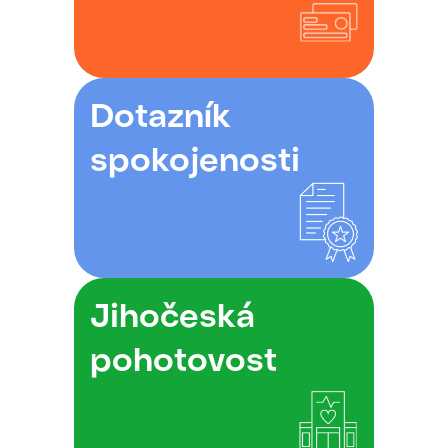
Dotazník
spokojenosti
Jihočeská
pohotovost