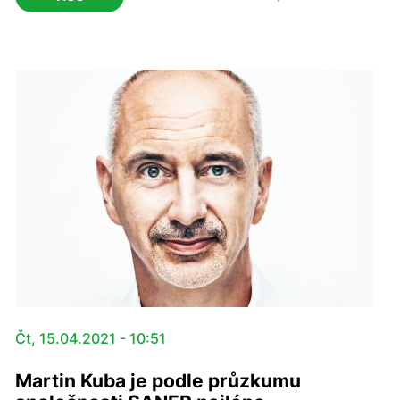
odhalilo tři pozitivní případy – dva školáky a jednoho
pedagoga. Dnes k sedmnácté hodině bylo
preventivním testem zachyceno deset školáků,
výsledky jejich PCR vyšetření zatím známy nejsou.
Čt, 15.04.2021 - 10:51
Martin Kuba je podle průzkumu