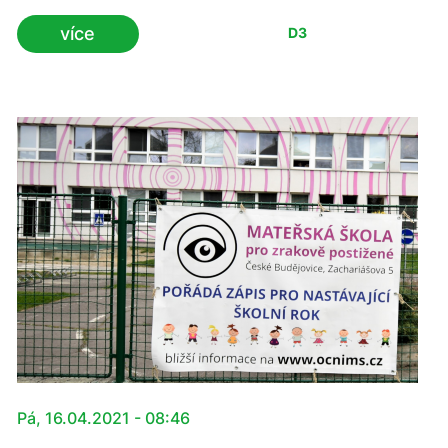
dopravy Karlem Havlíčkem a zástupci Ředitelství silnic
více
D3
a dálnic ČR, aby se dokončení dálnice D3 konečně
pohnulo kupředu. Jihočeši si tuto dálnici již zaslouží.
Na tomto společném stanovisku se shodli jihočeský
hejtman Martin Kuba a náměstek středočeské
hejtmanky pro dopravu Martin Kupka, kteří se sešli v
pátek 16. dubna na místě, kde D3 ve směru na Prahu
ve středních Čechách končí.
Pá, 16.04.2021 - 08:46