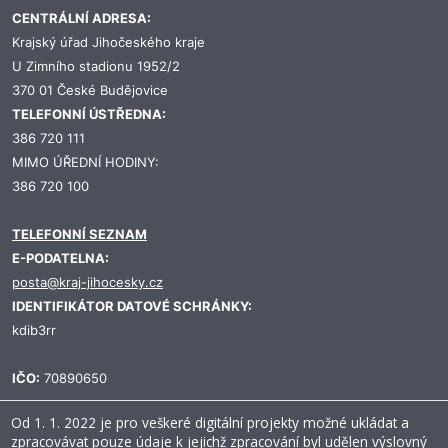
CENTRÁLNÍ ADRESA:
Krajský úřad Jihočeského kraje
U Zimního stadionu 1952/2
370 01 České Budějovice
TELEFONNÍ ÚSTŘEDNA:
386 720 111
MIMO ÚŘEDNÍ HODINY:
386 720 100
TELEFONNÍ SEZNAM
E-PODATELNA:
posta@kraj-jihocesky.cz
IDENTIFIKÁTOR DATOVÉ SCHRÁNKY:
kdib3rr
IČO:
70890650
Od 1. 1. 2022 je pro veškeré digitální projekty možné ukládat a
zpracovávat pouze údaje k jejichž zpracování byl udělen výslovný