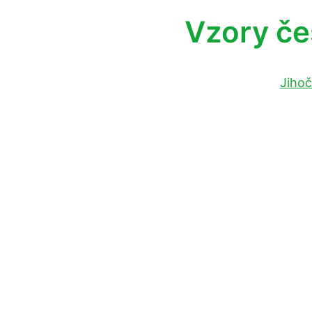
Vzory če
Jihoč