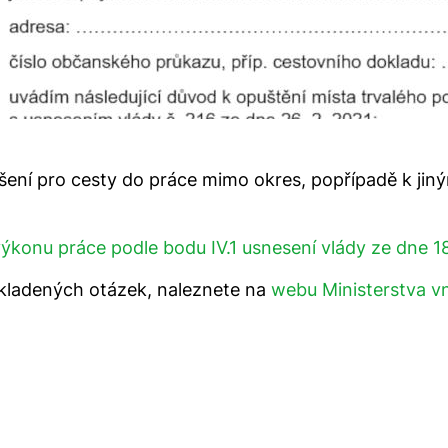
ení pro cesty do práce mimo okres, popřípadě k jiný
ýkonu práce podle bodu IV.1 usnesení vlády ze dne 1
 kladených otázek, naleznete na
webu Ministerstva vn