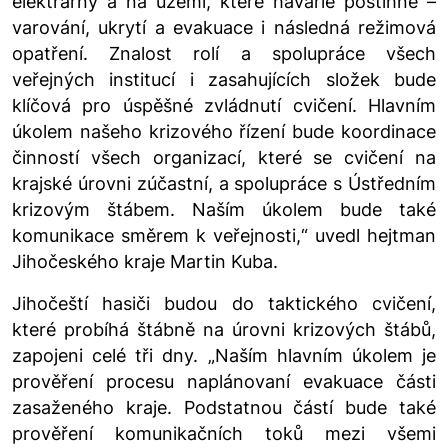
elektrárny a na území, které havárie postihne –
varování, ukrytí a evakuace i následná režimová
opatření. Znalost rolí a spolupráce všech
veřejných institucí i zasahujících složek bude
klíčová pro úspěšné zvládnutí cvičení. Hlavním
úkolem našeho krizového řízení bude koordinace
činností všech organizací, které se cvičení na
krajské úrovni zúčastní, a spolupráce s Ústředním
krizovým štábem. Naším úkolem bude také
komunikace směrem k veřejnosti,“
uvedl hejtman
Jihočeského kraje Martin Kuba.
Jihočeští hasiči budou do taktického cvičení,
které probíhá štábně na úrovni krizových štábů,
zapojeni celé tři dny.
„Naším hlavním úkolem je
prověření procesu naplánovaní evakuace části
zasaženého kraje. Podstatnou částí bude také
prověření komunikačních toků mezi všemi