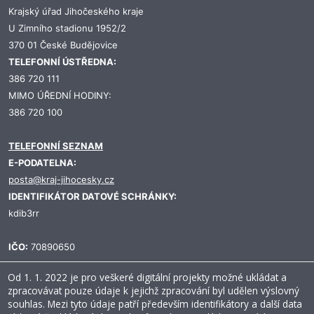
Krajský úřad Jihočeského kraje
U Zimního stadionu 1952/2
370 01 České Budějovice
TELEFONNÍ ÚSTŘEDNA:
386 720 111
MIMO ÚŘEDNÍ HODINY:
386 720 100
TELEFONNÍ SEZNAM
E-PODATELNA:
posta@kraj-jihocesky.cz
IDENTIFIKÁTOR DATOVÉ SCHRÁNKY:
kdib3rr
IČO:
70890650
Od 1. 1. 2022 je pro veškeré digitální projekty možné ukládat a
zpracovávat pouze údaje k jejichž zpracování byl udělen výslovný
souhlas. Mezi tyto údaje patří především identifikátory a další data
Prohlášení o přístupnosti
Ochrana osobních údajů
Mapa stránek