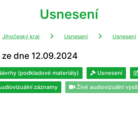
Usnesení
Jihočeský kraj
Usnesení
Usnesení
 ze dne 12.09.2024
ávrhy (podkladové materiály)
Usnesení
udiovizuální záznamy
Živé audiovizuální vysíl