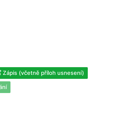
Zápis (včetně příloh usnesení)
ání