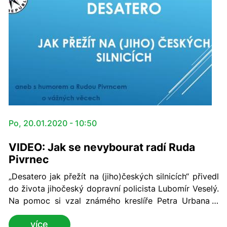
Po, 20.01.2020 - 10:50
VIDEO: Jak se nevybourat radí Ruda
Pivrnec
„Desatero jak přežít na (jiho)českých silnicích“ přivedl
do života jihočeský dopravní policista Lubomír Veselý.
Na pomoc si vzal známého kreslíře Petra Urbana a
jeho notoricky známou postavu Rudy Pivrnce. Podtitul
více
projektu tedy zní: „…aneb s humorem a Rudou