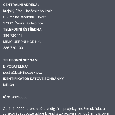
CENTRÁLNÍ ADRESA:
Krajský úřad Jihočeského kraje
U Zimního stadionu 1952/2
370 01 České Budějovice
TELEFONNÍ ÚSTŘEDNA:
386 720 111
MIMO ÚŘEDNÍ HODINY:
386 720 100
TELEFONNÍ SEZNAM
E-PODATELNA:
posta@kraj-jihocesky.cz
IDENTIFIKÁTOR DATOVÉ SCHRÁNKY:
kdib3rr
IČO:
70890650
Od 1. 1. 2022 je pro veškeré digitální projekty možné ukládat a
zpracovávat pouze údaje k jejichž zpracování byl udělen výslovný