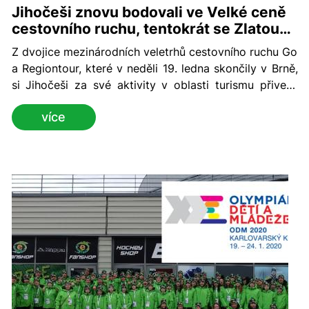
Jihočeši znovu bodovali ve Velké ceně
cestovního ruchu, tentokrát se Zlatou
stezkou
Z dvojice mezinárodních veletrhů cestovního ruchu Go
a Regiontour, které v neděli 19. ledna skončily v Brně,
si Jihočeši za své aktivity v oblasti turismu přivezli
domů další významné ocenění. Tandem loňských
více
vítězných trofejí, získaných Jihočeskou centrálou
cestovního ruchu (JCCR) v rámci 12.