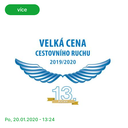
regionální marketing Dolního Bavorska, se staly
více
úspěšným modelem. Od zavedení tohoto
přeshraničního formátu v roce 2017 již bylo přivítáno
přes tisíc hostů z oblasti podnikání, vědy a politiky z
celého bavorsko-českého hospodářského prostoru.
Po, 20.01.2020 - 13:24