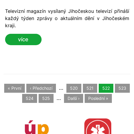
Televizní magazín vysílaný Jihočeskou televizí přináší
každý týden zprávy o aktuálním dění v Jihočeském
kraji.
více
…
« První
‹ Předchozí
520
521
522
523
…
524
525
Další ›
Poslední »