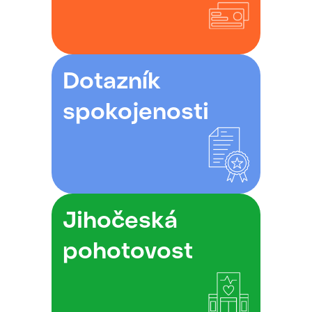
Dotazník
spokojenosti
Jihočeská
pohotovost