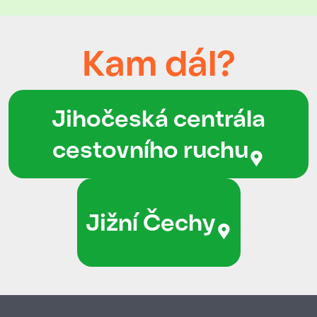
Kam dál?
Jihočeská centrála
cestovního ruchu
Jižní Čechy